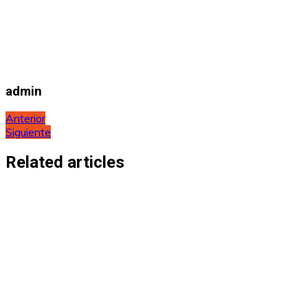
admin
Navegación
Anterior
Siguiente
de
entradas
Related articles