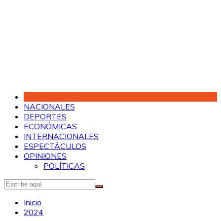
Saltar
al
contenido
NACIONALES
DEPORTES
ECONÓMICAS
INTERNACIONALES
ESPECTÁCULOS
OPINIONES
POLÍTICAS
Inicio
2024