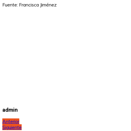
Fuente: Francisca Jiménez
admin
Navegación
Anterior
Siguiente
de