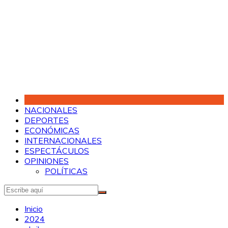
Saltar
al
contenido
NACIONALES
DEPORTES
ECONÓMICAS
INTERNACIONALES
ESPECTÁCULOS
OPINIONES
POLÍTICAS
Inicio
2024