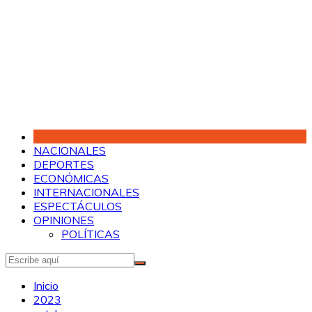
Saltar
al
contenido
NACIONALES
DEPORTES
ECONÓMICAS
INTERNACIONALES
ESPECTÁCULOS
OPINIONES
POLÍTICAS
Inicio
2023