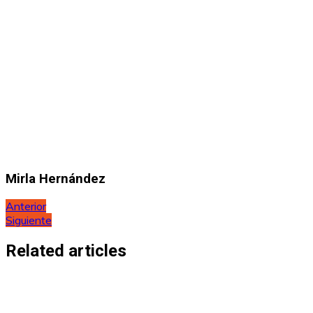
Mirla Hernández
Navegación
Anterior
Siguiente
de
entradas
Related articles