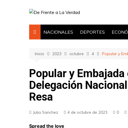
Saltar
al
contenido
NACIONALES
DEPORTES
ECONÓ
Inicio
2023
octubre
4
Popular y Em
Popular y Embajada 
Delegación Nacional
Resa
Julia Sanchez
4 de octubre de 2023
0
Spread the love