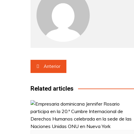
Navegación
Anterior
de
entradas
Related articles