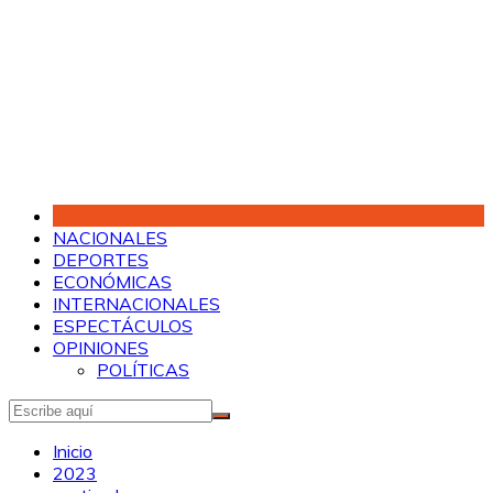
Saltar
al
contenido
NACIONALES
DEPORTES
ECONÓMICAS
INTERNACIONALES
ESPECTÁCULOS
OPINIONES
POLÍTICAS
Inicio
2023