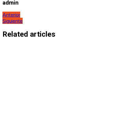
admin
Navegación
Anterior
Siguiente
de
entradas
Related articles