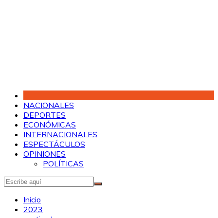
Saltar
al
contenido
NACIONALES
DEPORTES
ECONÓMICAS
INTERNACIONALES
ESPECTÁCULOS
OPINIONES
POLÍTICAS
Inicio
2023