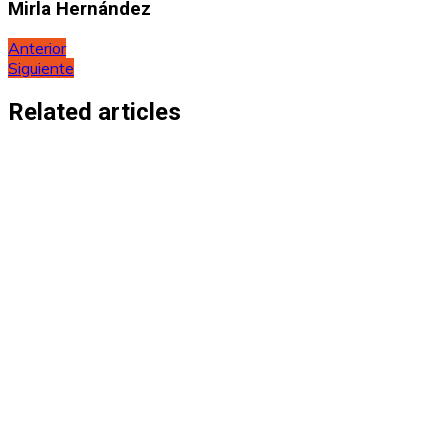
Mirla Hernández
Navegación
Anterior
Siguiente
de
entradas
Related articles