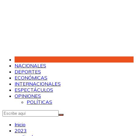
Saltar
al
contenido
NACIONALES
DEPORTES
ECONÓMICAS
INTERNACIONALES
ESPECTÁCULOS
OPINIONES
POLÍTICAS
Inicio
2023