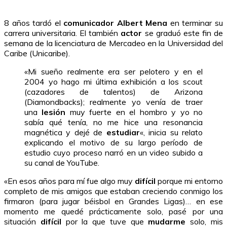
8 años tardó el
comunicador
Albert Mena
en terminar su
carrera universitaria. El también
actor
se graduó este fin de
semana de la licenciatura de Mercadeo en la Universidad del
Caribe (Unicaribe).
«Mi sueño realmente era ser pelotero y en el
2004 yo hago mi última exhibición a los scout
(cazadores de talentos) de Arizona
(Diamondbacks); realmente yo venía de traer
una
lesión
muy fuerte en el hombro y yo no
sabía qué tenía, no me hice una resonancia
magnética y dejé de
estudiar
«, inicia su relato
explicando el motivo de su largo período de
estudio cuyo proceso narró en un video subido a
su canal de YouTube.
«En esos años para mí fue algo muy
difícil
porque mi entorno
completo de mis amigos que estaban creciendo conmigo los
firmaron (para jugar béisbol en Grandes Ligas)… en ese
momento me quedé prácticamente solo, pasé por una
situación
difícil
por la que tuve que
mudarme
solo, mis