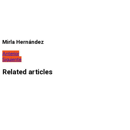
Mirla Hernández
Navegación
Anterior
Siguiente
de
entradas
Related articles