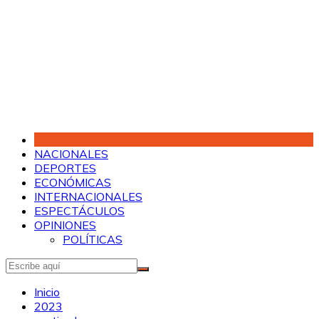
Saltar
al
contenido
NACIONALES
DEPORTES
ECONÓMICAS
INTERNACIONALES
ESPECTÁCULOS
OPINIONES
POLÍTICAS
Inicio
2023