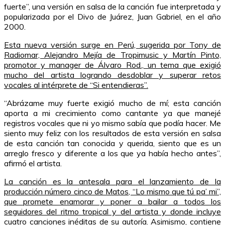
fuerte”, una versión en salsa de la canción fue interpretada y
popularizada por el Divo de Juárez, Juan Gabriel, en el año
2000.
Esta nueva versión surge en Perú, sugerida por Tony de
Radiomar, Alejandro Mejía de Tropimusic y Martín Pinto,
promotor y manager de Álvaro Rod., un tema que exigió
mucho del artista logrando desdoblar y superar retos
vocales al intérprete de “Si entendieras”.
“Abrázame muy fuerte exigió mucho de mí; esta canción
aporta a mi crecimiento como cantante ya que manejé
registros vocales que ni yo mismo sabía que podía hacer. Me
siento muy feliz con los resultados de esta versión en salsa
de esta canción tan conocida y querida, siento que es un
arreglo fresco y diferente a los que ya había hecho antes”,
afirmó el artista.
La canción es la antesala para el lanzamiento de la
producción número cinco de Matos, “Lo mismo que tú pa’ mi”,
que promete enamorar y poner a bailar a todos los
seguidores del ritmo tropical y del artista y donde incluye
cuatro canciones inéditas de su autoría. Asimismo, contiene