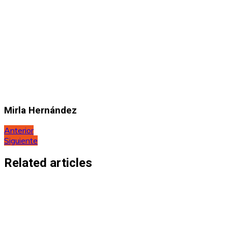
Mirla Hernández
Navegación
Anterior
Siguiente
de
entradas
Related articles