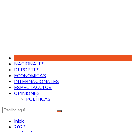
Saltar
al
contenido
NACIONALES
DEPORTES
ECONÓMICAS
INTERNACIONALES
ESPECTÁCULOS
OPINIONES
POLÍTICAS
Inicio
2023