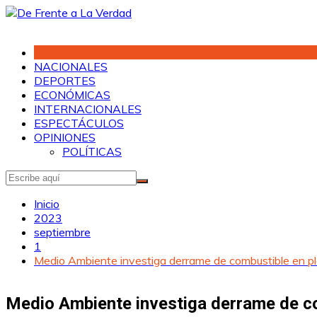
Saltar
al
contenido
NACIONALES
DEPORTES
ECONÓMICAS
INTERNACIONALES
ESPECTÁCULOS
OPINIONES
POLÍTICAS
Inicio
2023
septiembre
1
Medio Ambiente investiga derrame de combustible en pl
Medio Ambiente investiga derrame de co