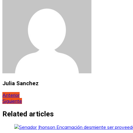
Julia Sanchez
Navegación
Anterior
Siguiente
de
entradas
Related articles