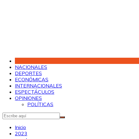
Saltar
al
contenido
NACIONALES
DEPORTES
ECONÓMICAS
INTERNACIONALES
ESPECTÁCULOS
OPINIONES
POLÍTICAS
Inicio
2023