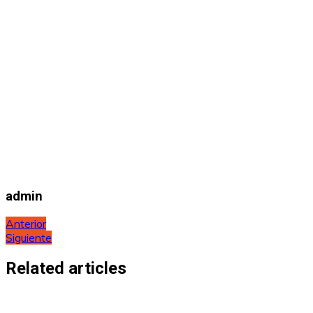
admin
Navegación
Anterior
Siguiente
de
entradas
Related articles