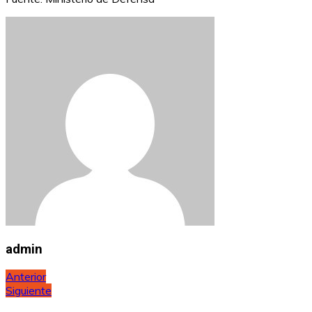
admin
Navegación
Anterior
Siguiente
de