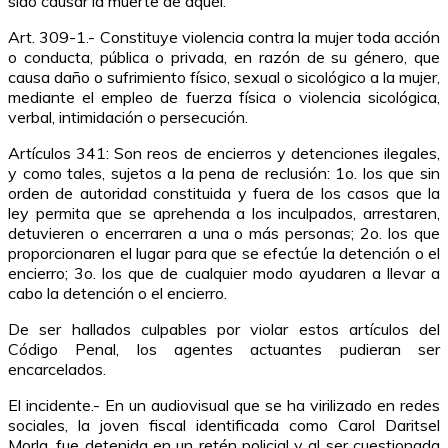
sido causar la muerte de aquél.
Art. 309-1.- Constituye violencia contra la mujer toda acción
o conducta, pública o privada, en razón de su género, que
causa daño o sufrimiento físico, sexual o sicológico a la mujer,
mediante el empleo de fuerza física o violencia sicológica,
verbal, intimidación o persecución.
Artículos 341: Son reos de encierros y detenciones ilegales,
y como tales, sujetos a la pena de reclusión: 1o. los que sin
orden de autoridad constituida y fuera de los casos que la
ley permita que se aprehenda a los inculpados, arrestaren,
detuvieren o encerraren a una o más personas; 2o. los que
proporcionaren el lugar para que se efectúe la detención o el
encierro; 3o. los que de cualquier modo ayudaren a llevar a
cabo la detención o el encierro.
De ser hallados culpables por violar estos artículos del
Código Penal, los agentes actuantes pudieran ser
encarcelados.
El incidente.- En un audiovisual que se ha virilizado en redes
sociales, la joven fiscal identificada como Carol Daritsel
Morla, fue detenida en un retén policial y al ser cuestionada