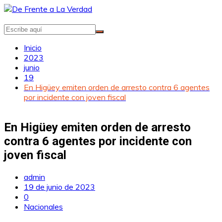
Saltar
al
contenido
Inicio
2023
junio
19
En Higüey emiten orden de arresto contra 6 agentes
por incidente con joven fiscal
En Higüey emiten orden de arresto
contra 6 agentes por incidente con
joven fiscal
admin
19 de junio de 2023
0
Nacionales