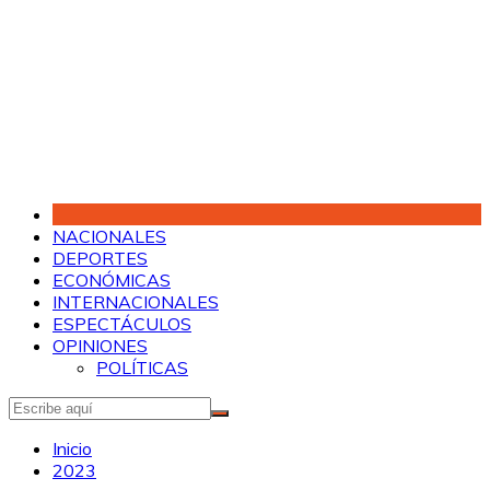
Saltar
al
contenido
NACIONALES
DEPORTES
ECONÓMICAS
INTERNACIONALES
ESPECTÁCULOS
OPINIONES
POLÍTICAS
Inicio
2023