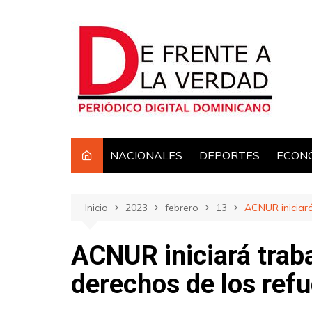
Saltar
al
contenido
NACIONALES
DEPORTES
ECON
Inicio
2023
febrero
13
ACNUR iniciará
ACNUR iniciará trab
derechos de los refu