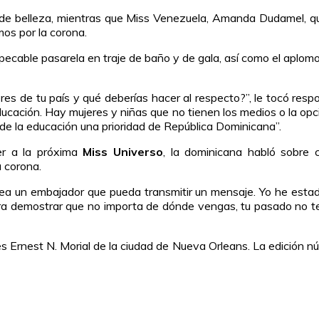
de belleza, mientras que Miss Venezuela, Amanda Dudamel, que
os por la corona.
ecable pasarela en traje de baño y de gala, así como el aplomo 
es de tu país y qué deberías hacer al respecto?”, le tocó respo
ucación. Hay mujeres y niñas que no tienen los medios o la opci
de la educación una prioridad de República Dominicana”.
er a la próxima
Miss Universo
, la dominicana habló sobre
 corona.
sea un embajador que pueda transmitir un mensaje. Yo he esta
ra demostrar que no importa de dónde vengas, tu pasado no te de
Ernest N. Morial de la ciudad de Nueva Orleans. La edición nú