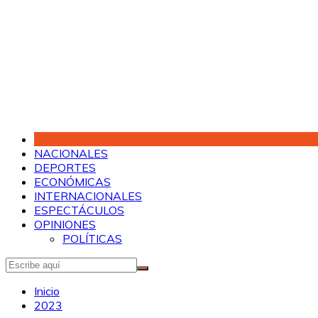
Saltar
al
contenido
NACIONALES
DEPORTES
ECONÓMICAS
INTERNACIONALES
ESPECTÁCULOS
OPINIONES
POLÍTICAS
Inicio
2023