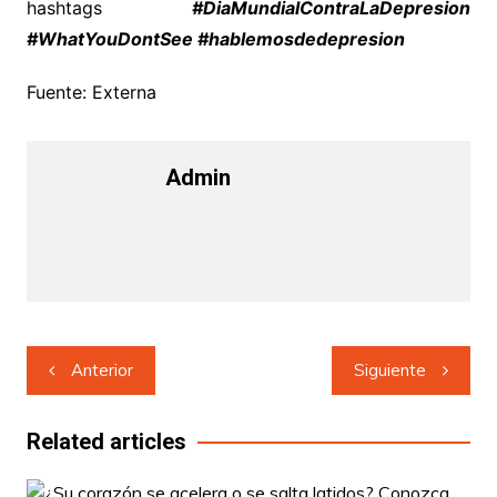
hashtags
#DiaMundialContraLaDepresion
#WhatYouDontSee #hablemosdedepresion
Fuente: Externa
Admin
Navegación
Anterior
Siguiente
de
entradas
Related articles