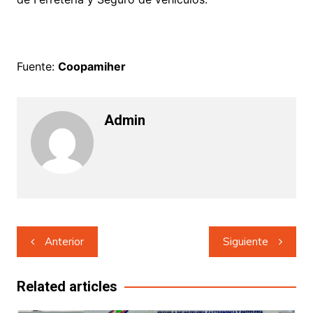
Fuente:
Coopamiher
Admin
Navegación
Anterior
Siguiente
de
entradas
Related articles