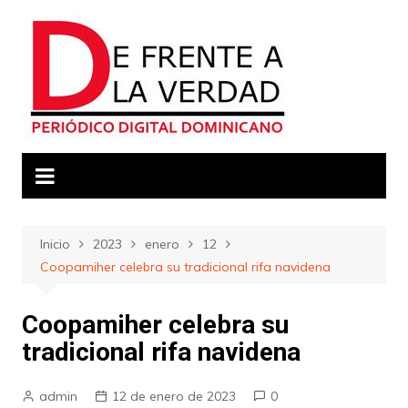
Saltar
al
contenido
Inicio
2023
enero
12
Coopamiher celebra su tradicional rifa navidena
Coopamiher celebra su
tradicional rifa navidena
admin
12 de enero de 2023
0