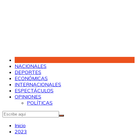
Saltar
al
contenido
NACIONALES
DEPORTES
ECONÓMICAS
INTERNACIONALES
ESPECTÁCULOS
OPINIONES
POLÍTICAS
Inicio
2023