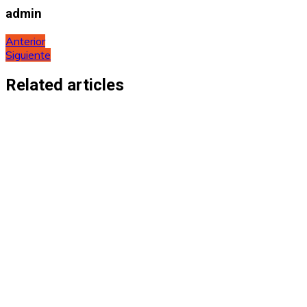
admin
Navegación
Anterior
Siguiente
de
entradas
Related articles