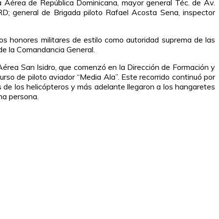
za Aérea de República Dominicana, mayor general Téc. de Av.
RD; general de Brigada piloto Rafael Acosta Sena, inspector
os honores militares de estilo como autoridad suprema de las
s de la Comandancia General.
e Aérea San Isidro, que comenzó en la Dirección de Formación y
rso de piloto aviador “Media Ala”. Este recorrido continuó por
s de los helicópteros y más adelante llegaron a los hangaretes
una persona.