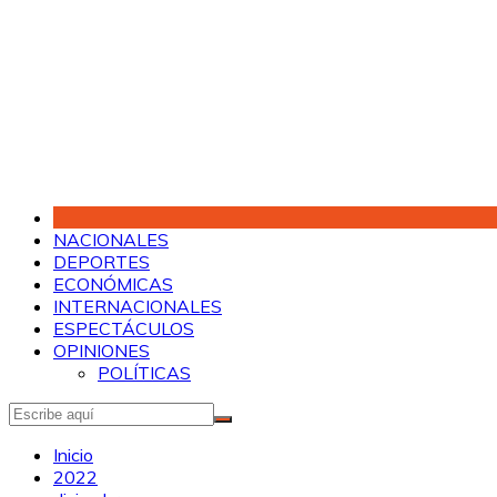
Saltar
al
contenido
NACIONALES
DEPORTES
ECONÓMICAS
INTERNACIONALES
ESPECTÁCULOS
OPINIONES
POLÍTICAS
Inicio
2022