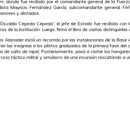
idro, donde fue recibido por el comandante general de la Fuer
aidísta Mauricio Fernández García, subcomandante general, FA
eriores y alistados.
Osvaldo Cepeda Cepeda”, el jefe de Estado fue recibido con l
s de la institución. Luego, firmó el libro de visitas distinguida
uis Abinader inició un recorrido por las instalaciones de la Bas
as insignias a los pilotos graduados de la primera fase del cu
o de salto de rapel. Posteriormente, pasó a visitar los hangare
icio táctico militar y simulacro de una incursión rescatando a 