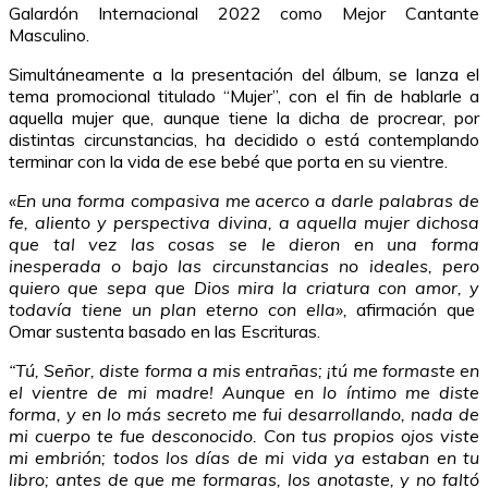
Galardón Internacional 2022 como Mejor Cantante
Masculino.
Simultáneamente a la presentación del álbum, se lanza el
tema promocional titulado “Mujer”, con el fin de hablarle a
aquella mujer que, aunque tiene la dicha de procrear, por
distintas circunstancias, ha decidido o está contemplando
terminar con la vida de ese bebé que porta en su vientre.
«En una forma compasiva me acerco a darle palabras de
fe, aliento y perspectiva divina, a aquella mujer dichosa
que tal vez las cosas se le dieron en una forma
inesperada o bajo las circunstancias no ideales, pero
quiero que sepa que Dios mira la criatura con amor, y
todavía tiene un plan eterno con ella»,
afirmación que
Omar sustenta basado en las Escrituras.
“Tú, Señor, diste forma a mis entrañas; ¡tú me formaste en
el vientre de mi madre! Aunque en lo íntimo me diste
forma, y en lo más secreto me fui desarrollando, nada de
mi cuerpo te fue desconocido. Con tus propios ojos viste
mi embrión; todos los días de mi vida ya estaban en tu
libro; antes de que me formaras, los anotaste, y no faltó