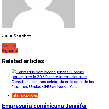
Julia Sanchez
Navegación
Anterior
Siguiente
de
entradas
Related articles
Internacionales
Empresaria dominicana Jennifer