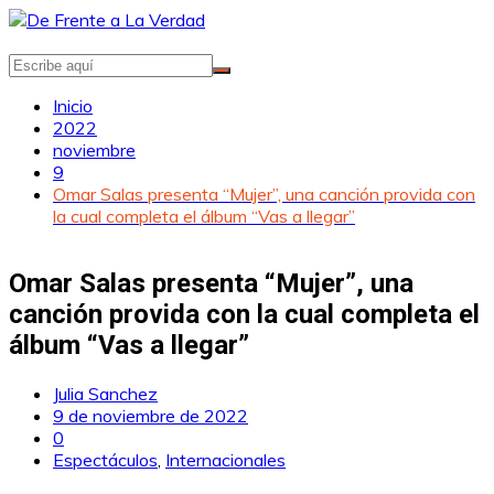
Saltar
al
contenido
Inicio
2022
noviembre
9
Omar Salas presenta “Mujer”, una canción provida con
la cual completa el álbum “Vas a llegar”
Omar Salas presenta “Mujer”, una
canción provida con la cual completa el
álbum “Vas a llegar”
Julia Sanchez
9 de noviembre de 2022
0
Espectáculos
,
Internacionales