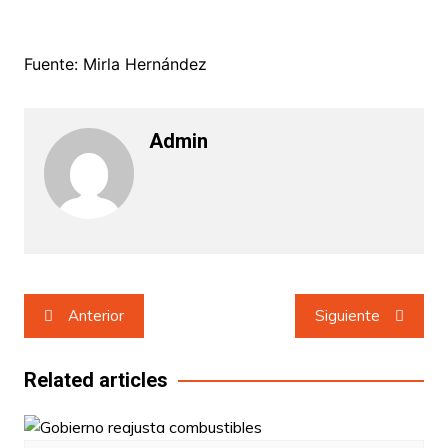
Fuente: Mirla Hernández
Admin
Navegación
Anterior
Siguiente
de
entradas
Related articles