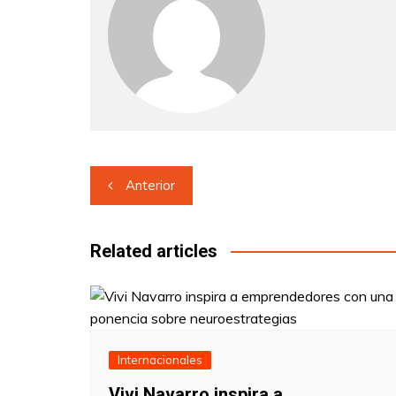
Navegación
Anterior
de
entradas
Related articles
Internacionales
Vivi Navarro inspira a