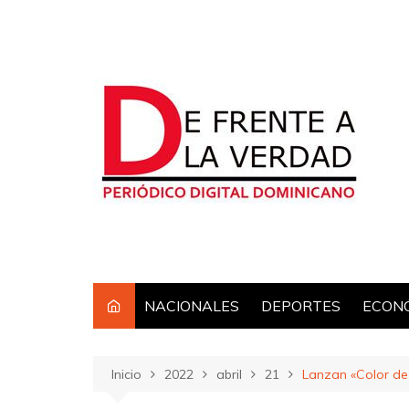
Saltar
al
contenido
NACIONALES
DEPORTES
ECON
Inicio
2022
abril
21
Lanzan «Color de